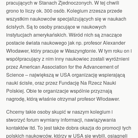
pracujących w Stanach Zjednoczonych. W tej chwili
grono to liczy ok. 300 osób. Kolegium zrzesza przede
wszystkim naukowców specjalizujących się w naukach
ścisłych. Są to osoby pracujące w naukowych
instytucjach amerykańskich. Wśród nich są znaczące
postacie świata naukowego jak np. profesor Alexander
Włodawer, który pracuje w Waszyngtonie. W tym roku on i
współpracujący z nim inny naukowiec zostali wyróżnieni
przez American Association for the Advancement of
Science – największą w USA organizację wspierającą
nauki ścisłe, oraz przez Fundację Na Rzecz Nauki
Polskiej. Obie te organizacje wspólnie przyznają
nagrodę, którą właśnie otrzymał profesor Włodawer.
Chcemy takie osoby skupić w naszym kolegium i
stworzyć forum wymiany informacji, nawiązywania
kontaktów itd. To jest także dobra okazja do promocji tych
polskich naukowców, którzy w USA się wybili, osiągnęli