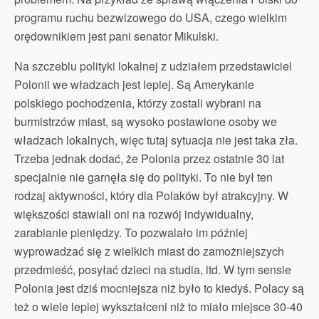
programu ruchu bezwizowego do USA, czego wielkim
orędownikiem jest pani senator Mikulski.
Na szczeblu polityki lokalnej z udziałem przedstawiciel
Polonii we władzach jest lepiej. Są Amerykanie
polskiego pochodzenia, którzy zostali wybrani na
burmistrzów miast, są wysoko postawione osoby we
władzach lokalnych, więc tutaj sytuacja nie jest taka zła.
Trzeba jednak dodać, że Polonia przez ostatnie 30 lat
specjalnie nie garnęła się do polityki. To nie był ten
rodzaj aktywności, który dla Polaków był atrakcyjny. W
większości stawiali oni na rozwój indywidualny,
zarabianie pieniędzy. To pozwalało im później
wyprowadzać się z wielkich miast do zamożniejszych
przedmieść, posyłać dzieci na studia, itd. W tym sensie
Polonia jest dziś mocniejsza niż było to kiedyś. Polacy są
też o wiele lepiej wykształceni niż to miało miejsce 30-40