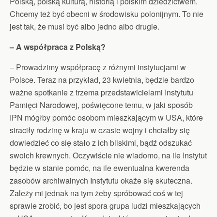
Polską, polską kulturą, historią i polskim dziedzictwem.
Chcemy też być obecni w środowisku polonijnym. To nie
jest tak, że musi być albo jedno albo drugie.
– A współpraca z Polską?
– Prowadzimy współpracę z różnymi instytucjami w
Polsce. Teraz na przykład, 23 kwietnia, będzie bardzo
ważne spotkanie z trzema przedstawicielami Instytutu
Pamięci Narodowej, poświęcone temu, w jaki sposób
IPN mógłby pomóc osobom mieszkającym w USA, które
straciły rodzinę w kraju w czasie wojny i chciałby się
dowiedzieć co się stało z ich bliskimi, bądź odszukać
swoich krewnych. Oczywiście nie wiadomo, na ile Instytut
będzie w stanie pomóc, na ile ewentualna kwerenda
zasobów archiwalnych Instytutu okaże się skuteczna.
Zależy mi jednak na tym żeby spróbować coś w tej
sprawie zrobić, bo jest spora grupa ludzi mieszkających