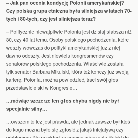
– Jak pan ocenia kondycję Polonii amerykańskiej?
Czy polska grupa etniczna była silniejsza w latach 70-
tych i 80-tych, czy jest silniejsza teraz?
– Politycznie niewątpliwie Polonia jest dzisiaj słabsza niż
30, czy 40 lat temu. Osoby polskiego pochodzenia, które
weszły wówczas do polityki amerykańskiej już z niej
dawno odeszły. Jest niewielu kongresmenów czy
senatorów polskiego pochodzenia. Właściwie została
tylk senator Barbara Mikulski, która też kończy już swoją
karierę. Polonia, można powiedzieć, traci swój głos
przedstawicielski w Kongresie…
…mówiąc szczerze ten głos chyba nigdy nie był
specjalnie silny…
…owszem to też jest prawda, ale jednak zawsze był ktoś
do kogo można było się zgłosić z jakąś inicjatywą czy
problemem. Na przykład ze sprawą włączenia Polski do