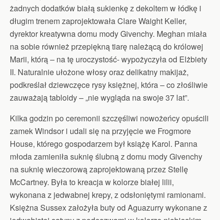
żadnych dodatków białą sukienkę z dekoltem w łódkę i
długim trenem zaprojektowała Clare Waight Keller,
dyrektor kreatywna domu mody Givenchy. Meghan miała
na sobie również przepiękną tiarę należącą do królowej
Marii, którą – na tę uroczystość- wypożyczyła od Elżbiety
II. Naturalnie ułożone włosy oraz delikatny makijaż,
podkreślał dziewczęce rysy księżnej, która – co złośliwie
zauważają tabloidy – „nie wygląda na swoje 37 lat”.
Kilka godzin po ceremonii szczęśliwi nowożeńcy opuścili
zamek Windsor i udali się na przyjęcie we Frogmore
House, którego gospodarzem był książę Karol. Panna
młoda zamieniła suknię ślubną z domu mody Givenchy
na suknię wieczorową zaprojektowaną przez Stellę
McCartney. Była to kreacja w kolorze białej lilii,
wykonana z jedwabnej krepy, z odsłoniętymi ramionami.
Księżna Sussex założyła buty od Aguazurry wykonane z