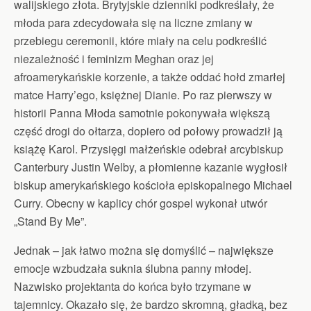
walijskiego złota. Brytyjskie dzienniki podkreślały, że
młoda para zdecydowała się na liczne zmiany w
przebiegu ceremonii, które miały na celu podkreślić
niezależność i feminizm Meghan oraz jej
afroamerykańskie korzenie, a także oddać hołd zmarłej
matce Harry’ego, księżnej Dianie. Po raz pierwszy w
historii Panna Młoda samotnie pokonywała większą
część drogi do ołtarza, dopiero od połowy prowadził ją
książę Karol. Przysięgi małżeńskie odebrał arcybiskup
Canterbury Justin Welby, a płomienne kazanie wygłosił
biskup amerykańskiego kościoła episkopalnego Michael
Curry. Obecny w kaplicy chór gospel wykonał utwór
„Stand By Me”.
Jednak – jak łatwo można się domyślić – największe
emocje wzbudzała suknia ślubna panny młodej.
Nazwisko projektanta do końca było trzymane w
tajemnicy. Okazało się, że bardzo skromną, gładką, bez