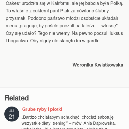
Cakes” urodziła się w Kalifornii, ale jej babcia była Polką.
To właśnie z cukierni pani Ptak zamówiono ślubny
przysmak. Podobno państwo młodzi osobiście układali
menu „pragnąc, by goście poczuli na talerzu… wiosnę”.
Czy się udało? Tego nie wiemy. Na pewno poczuli luksus
i bogactwo. Oby nigdy nie stanęło im w gardle.
Weronika Kwiatkowska
Related
Grube ryby i plotki
JUL
21
„Bardzo chciałabym schudnąć, chociaż sabotuję
wszystkie diety, treningi” – mówi Ania Dąbrowska,
wokalistka. „Nie jestem zawzięta i chyba zbyt