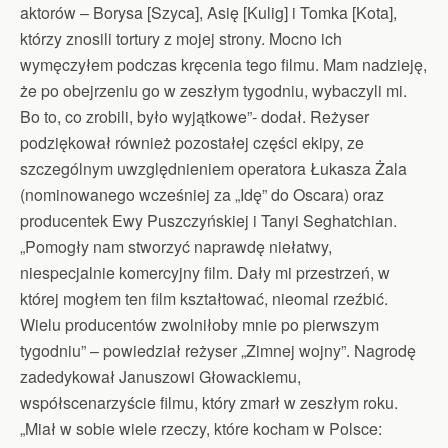
aktorów – Borysa [Szyca], Asię [Kulig] i Tomka [Kota],
którzy znosili tortury z mojej strony. Mocno ich
wymęczyłem podczas kręcenia tego filmu. Mam nadzieję,
że po obejrzeniu go w zeszłym tygodniu, wybaczyli mi.
Bo to, co zrobili, było wyjątkowe”- dodał. Reżyser
podziękował również pozostałej części ekipy, ze
szczególnym uwzględnieniem operatora Łukasza Żala
(nominowanego wcześniej za „Idę” do Oscara) oraz
producentek Ewy Puszczyńskiej i Tanyi Seghatchian.
„Pomogły nam stworzyć naprawdę niełatwy,
niespecjalnie komercyjny film. Dały mi przestrzeń, w
której mogłem ten film kształtować, nieomal rzeźbić.
Wielu producentów zwolniłoby mnie po pierwszym
tygodniu” – powiedział reżyser „Zimnej wojny”. Nagrodę
zadedykował Januszowi Głowackiemu,
współscenarzyście filmu, który zmarł w zeszłym roku.
„Miał w sobie wiele rzeczy, które kocham w Polsce: