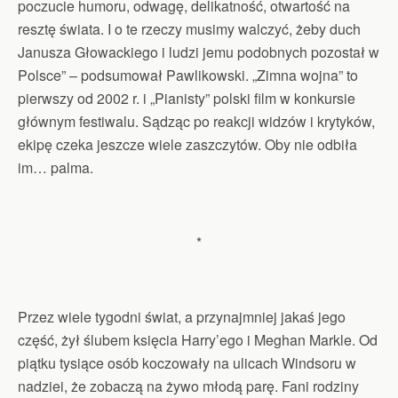
poczucie humoru, odwagę, delikatność, otwartość na
resztę świata. I o te rzeczy musimy walczyć, żeby duch
Janusza Głowackiego i ludzi jemu podobnych pozostał w
Polsce” – podsumował Pawlikowski. „Zimna wojna” to
pierwszy od 2002 r. i „Pianisty” polski film w konkursie
głównym festiwalu. Sądząc po reakcji widzów i krytyków,
ekipę czeka jeszcze wiele zaszczytów. Oby nie odbiła
im… palma.
*
Przez wiele tygodni świat, a przynajmniej jakaś jego
część, żył ślubem księcia Harry’ego i Meghan Markle. Od
piątku tysiące osób koczowały na ulicach Windsoru w
nadziei, że zobaczą na żywo młodą parę. Fani rodziny