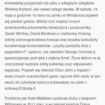
królewskiej przyjechali nie tylko z odległych zakątków
Wielkiej Brytanii, ale nawet całego świata. W sobotę, 19
maja o godzinie 10 rano na zamku w Windsorze pojawili
się pierwsi goście. Wśród nich między innymi
amerykańska prezenterka telewizyjna i producentka
Oprah Winfrey, David Beckham z małżonką Victorią
(której ciemnogranatowa kreacja oraz woalka wzbudziły
konsternację komentatorów: „czyżby pomyliła ślub z
pogrzebem?”- pytano), nie zabrakło George Clooney’a,
spacerującego pod rękę z piękną Amal. Żona aktora na tę
uroczystość wybrała żółtą sukienkę oraz odpowiedni
kapelusz. Pojawił się również Elton John z mężem i
wielu innych znamienitych gości, łącznie 600 osób, w tym
około 30 członków rodziny królewskiej na czele z
królową Elżbietą II.
Podobnie jak Kate Middleton podczas ślubu z księciem
Williamem w 2011 roku, a wcześniej księżna Diana