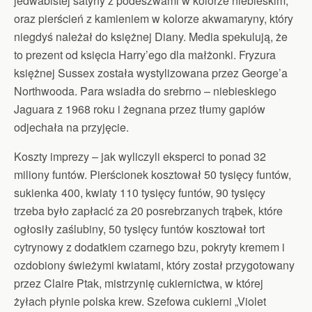
jedwabistej satyny z podeszwami w kolorze niebieskim,
oraz pierścień z kamieniem w kolorze akwamaryny, który
niegdyś należał do księżnej Diany. Media spekulują, że
to prezent od księcia Harry’ego dla małżonki. Fryzura
księżnej Sussex została wystylizowana przez George’a
Northwooda. Para wsiadła do srebrno – niebieskiego
Jaguara z 1968 roku i żegnana przez tłumy gapiów
odjechała na przyjęcie.
Koszty imprezy – jak wyliczyli eksperci to ponad 32
miliony funtów. Pierścionek kosztował 50 tysięcy funtów,
sukienka 400, kwiaty 110 tysięcy funtów, 90 tysięcy
trzeba było zapłacić za 20 posrebrzanych trąbek, które
ogłosiły zaślubiny, 50 tysięcy funtów kosztował tort
cytrynowy z dodatkiem czarnego bzu, pokryty kremem i
ozdobiony świeżymi kwiatami, który został przygotowany
przez Claire Ptak, mistrzynię cukiernictwa, w której
żyłach płynie polska krew. Szefowa cukierni „Violet