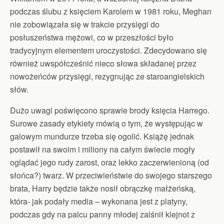
podczas ślubu z księciem Karolem w 1981 roku, Meghan
nie zobowiązała się w trakcie przysięgi do
posłuszeństwa mężowi, co w przeszłości było
tradycyjnym elementem uroczystości. Zdecydowano się
również uwspółcześnić nieco słowa składanej przez
nowożeńców przysięgi, rezygnując ze staroangielskich
słów.
Dużo uwagi poświęcono sprawie brody księcia Harrego.
Surowe zasady etykiety mówią o tym, że występując w
galowym mundurze trzeba się ogolić. Książę jednak
postawił na swoim i miliony na całym świecie mogły
oglądać jego rudy zarost, oraz lekko zaczerwienioną (od
słońca?) twarz. W przeciwieństwie do swojego starszego
brata, Harry będzie także nosił obrączkę małżeńską,
która- jak podały media – wykonana jest z platyny,
podczas gdy na palcu panny młodej zalśnił klejnot z