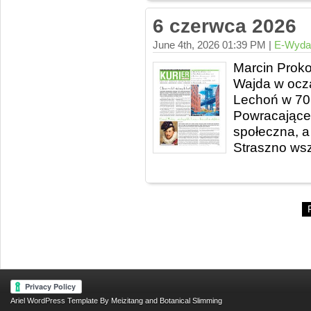
6 czerwca 2026
June 4th, 2026 01:39 PM |
E-Wyda
Marcin Proko
Wajda w ocza
Lechoń w 70. 
Powracające 
społeczna, a 
Straszno wsz
Ariel
WordPress Template
By
Meizitang
and
Botanical Slimming