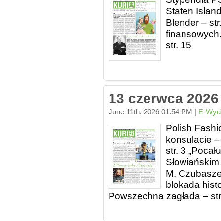
Staten Island
Blender – str
finansowych..
str. 15
13 czerwca 2026
June 11th, 2026 01:54 PM |
E-Wyd
Polish Fash
konsulacie –
str. 3 „Poca
Słowiańskim 
M. Czubaszek
blokada histo
Powszechna zagłada – str