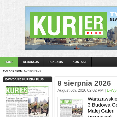
HOME
REDAKCJA
REKLAMA
KONTAKT
YOU ARE HERE :
KURIER PLUS
E-WYDANIE KURIERA PLUS
8 sierpnia 2026
August 6th, 2026 02:02 PM |
E-Wy
Warszawskie 
3 Budowa Gdyn
Małej Galeri
i wzruszeń –