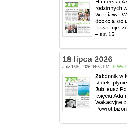
Harcerska Akc
rodzinnych w
Wieniawa, Wi
dookoła stołu
powoduje, że
– str. 15
18 lipca 2026
July 16th, 2026 04:53 PM |
E-Wyda
Zakonnik w N
statek, płynie
Jubileusz Pol
księciu Adami
Wakacyjne zni
Powrót bizon