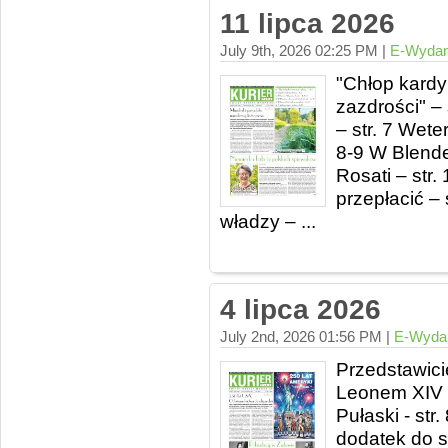
11 lipca 2026
July 9th, 2026 02:25 PM |
E-Wydan
"Chłop kard
zazdrości" – 
– str. 7 Wete
8-9 W Blend
Rosati – str.
przepłacić – 
władzy – ...
4 lipca 2026
July 2nd, 2026 01:56 PM |
E-Wyda
Przedstawici
Leonem XIV - 
Pułaski - str
dodatek do sa